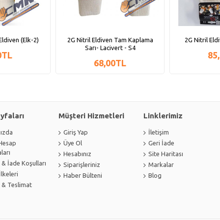
Eldiven (Elk-2)
2G Nitril Eldiven Tam Kaplama
2G Nitril Eld
Sarı- Lacivert - S4
0TL
85
68,00TL
ayfaları
Müşteri Hizmetleri
Linklerimiz
ızda
Giriş Yap
İletişim
Hesap
Üye Ol
Geri İade
ları
Hesabınız
Site Haritası
 & İade Koşulları
Siparişleriniz
Markalar
İlkeleri
Haber Bülteni
Blog
& Teslimat