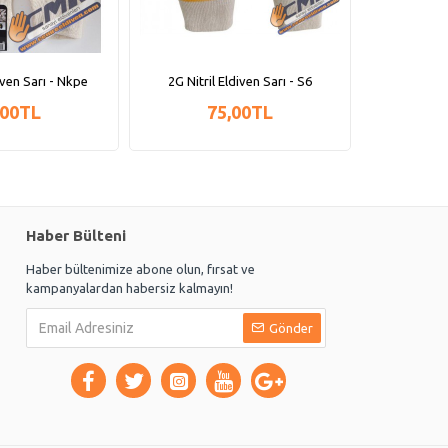
iven Sarı - Nkpe
2G Nitril Eldiven Sarı - S6
2G Nitril 
,00TL
75,00TL
Haber Bülteni
Haber bültenimize abone olun, fırsat ve
kampanyalardan habersiz kalmayın!
Gönder