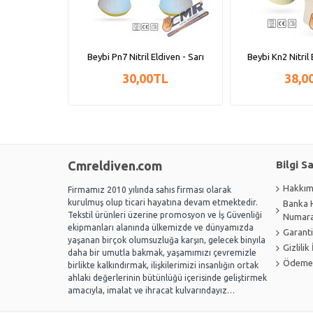
il Eldiven Ntl-
Beybi Pn7 Nitril Eldiven - Sarı
Beybi Kn2 Nitril 
30,00TL
38,0
L
Cmreldiven.com
Bilgi S
Hakkım
Firmamız 2010 yılında sahıs firması olarak
kurulmuş olup ticari hayatına devam etmektedir.
Banka 
Tekstil ürünleri üzerine promosyon ve İş Güvenliği
Numara
ekipmanları alanında ülkemizde ve dünyamızda
Garanti
yaşanan birçok olumsuzluğa karşın, gelecek binyıla
Gizlilik 
daha bir umutla bakmak, yaşamımızı çevremizle
Ödeme 
birlikte kalkındırmak, ilişkilerimizi insanlığın ortak
ahlaki değerlerinin bütünlüğü içerisinde geliştirmek
amacıyla, imalat ve ihracat kulvarındayız…