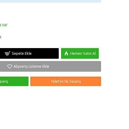
a var
x
Sepete Ekle
Hemen Satın Al
Alışveriş Listeme Ekle
pariş
Telefon İle Sipariş