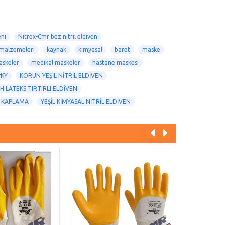
ni
Nitrex-Cmr bez nitril eldiven
i malzemeleri
kaynak
kimyasal
baret
maske
askeler
medikal maskeler
hastane maskesi
PKY
KORUN YEŞİL NİTRİL ELDİVEN
AH LATEKS TIRTIRLI ELDİVEN
M KAPLAMA
YEŞİL KİMYASAL NİTRİL ELDİVEN