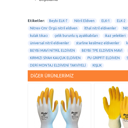
Etiketler:
Beybi ELK-7
Nitril Eldiven
ELK-1
ELK-2
Nitrex-Cmr Örgü nitril eldiven
İthal nitril eldivenler
Nit
kulak tıkacı
çelik burunlu iş ayakkabıları
ikaz yelekleri
üniversal nitril eldivenler
starline kesilmez eldivenler
k
BEYBİ MAVİ NİTRİL ELDİVEN
BEYBİ TPE ELDİVEN MAVİ
KIRMIZI SİYAH KAUÇUK ELDİVEN
PU GRİPFİT ELDİVEN
DERİ MONTAJ ELDİVENİ TAKVİYELİ
KIŞLIK
DIĞER ÜRÜNLERIMIZ