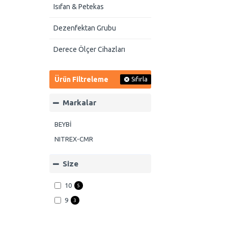
Isıfan & Petekas
Dezenfektan Grubu
Derece Ölçer Cihazları
Ürün Filtreleme
Sıfırla
Markalar
BEYBİ
NITREX-CMR
Size
10
5
9
3