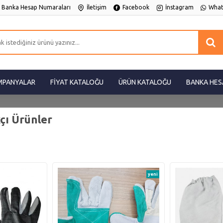
Banka Hesap Numaraları
İletişim
Facebook
İnstagram
What
MPANYALAR
FİYAT KATALOĞU
ÜRÜN KATALOĞU
BANKA HES
çı Ürünler
yeni