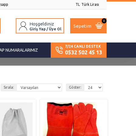
sapp
TL
Türk Lirası
0
Hoşgeldiniz
Sepetim
Giriş Yap / Üye Ol
7/24 CANLI DESTEK
AP NUMARALARIMIZ
0532 502 45 13
Sırala:
Göster: