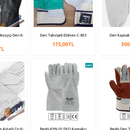
Avuçiçi Deri K-
Deri Takviyeli Eldiven C-853
Deri Kaynak
175,00TL
300
TL
yeni
 Astarlı Gri K-
Beybi KYN-01 EKO Kaynakçı
Beybi Deri 