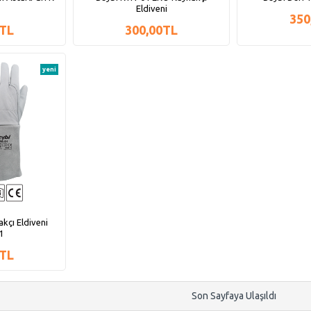
Eldiveni
350
0TL
300,00TL
yeni
kçı Eldiveni
1
0TL
Son Sayfaya Ulaşıldı