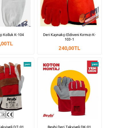
çı Kolluk K-104
Deri Kaynakçı Eldiveni Kırmızı K-
103-1
,00TL
240,00TL
yeni
yeni
Takviyeli DT-01
Beybi Deri Takviyeli DK-01