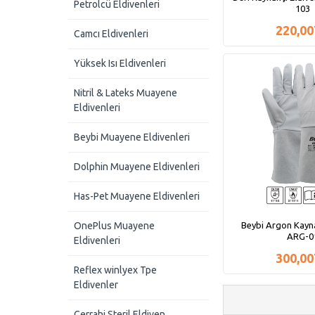
Petrolcü Eldivenleri
103
220,0
Camcı Eldivenleri
Yüksek Isı Eldivenleri
Nitril & Lateks Muayene
Eldivenleri
Beybi Muayene Eldivenleri
Dolphin Muayene Eldivenleri
Has-Pet Muayene Eldivenleri
Beybi Argon Kayna
OnePlus Muayene
ARG-0
Eldivenleri
300,0
Reflex winlyex Tpe
Eldivenler
Cerrahi Steril Eldiven