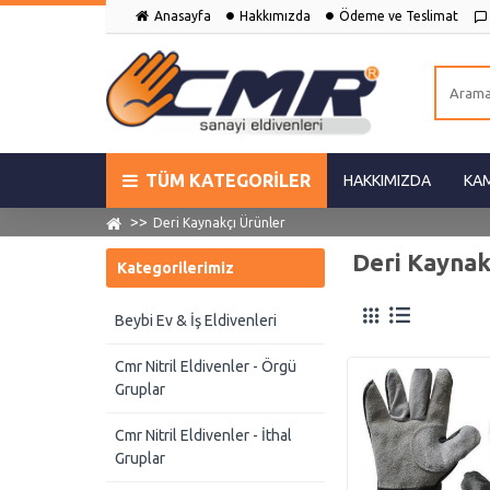
Anasayfa
Hakkımızda
Ödeme ve Teslimat
TÜM KATEGORILER
HAKKIMIZDA
KA
Deri Kaynakçı Ürünler
Deri Kaynak
Kategorilerimiz
Beybi Ev & İş Eldivenleri
Cmr Nitril Eldivenler - Örgü
Gruplar
Cmr Nitril Eldivenler - İthal
Gruplar