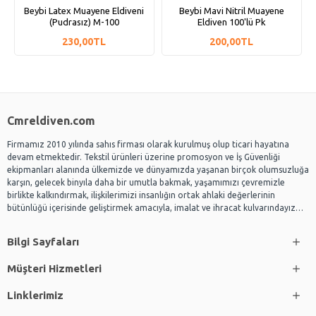
Beybi Latex Muayene Eldiveni
Beybi Mavi Nitril Muayene
(Pudrasız) M-100
Eldiven 100'lü Pk
230,00TL
200,00TL
Cmreldiven.com
Firmamız 2010 yılında sahıs firması olarak kurulmuş olup ticari hayatına
devam etmektedir. Tekstil ürünleri üzerine promosyon ve İş Güvenliği
ekipmanları alanında ülkemizde ve dünyamızda yaşanan birçok olumsuzluğa
karşın, gelecek binyıla daha bir umutla bakmak, yaşamımızı çevremizle
birlikte kalkındırmak, ilişkilerimizi insanlığın ortak ahlaki değerlerinin
bütünlüğü içerisinde geliştirmek amacıyla, imalat ve ihracat kulvarındayız…
Bilgi Sayfaları
Müşteri Hizmetleri
Linklerimiz