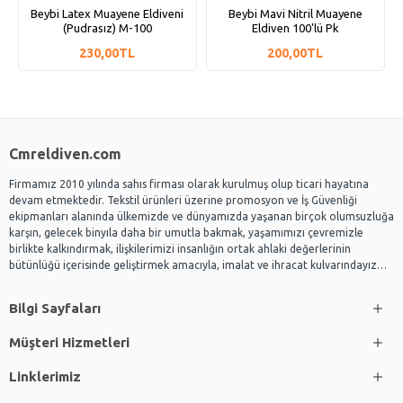
Beybi Latex Muayene Eldiveni
Beybi Mavi Nitril Muayene
(Pudrasız) M-100
Eldiven 100'lü Pk
230,00TL
200,00TL
Cmreldiven.com
Firmamız 2010 yılında sahıs firması olarak kurulmuş olup ticari hayatına
devam etmektedir. Tekstil ürünleri üzerine promosyon ve İş Güvenliği
ekipmanları alanında ülkemizde ve dünyamızda yaşanan birçok olumsuzluğa
karşın, gelecek binyıla daha bir umutla bakmak, yaşamımızı çevremizle
birlikte kalkındırmak, ilişkilerimizi insanlığın ortak ahlaki değerlerinin
bütünlüğü içerisinde geliştirmek amacıyla, imalat ve ihracat kulvarındayız…
Bilgi Sayfaları
Müşteri Hizmetleri
Linklerimiz